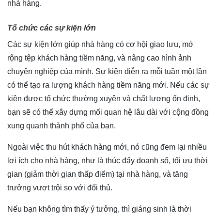
nhà hàng.
Tổ chức các sự kiện lớn
Các sự kiện lớn giúp nhà hàng có cơ hội giao lưu, mở
rộng tệp khách hàng tiềm năng, và nâng cao hình ảnh
chuyên nghiệp của mình. Sự kiện diễn ra mỗi tuần một lần
có thể tạo ra lượng khách hàng tiềm năng mới. Nếu các sự
kiện được tổ chức thường xuyên và chất lượng ổn định,
bạn sẽ có thể xây dựng mối quan hệ lâu dài với cộng đồng
xung quanh thành phố của bạn.
Ngoài việc thu hút khách hàng mới, nó cũng đem lại nhiều
lợi ích cho nhà hàng, như là thúc đẩy doanh số, tối ưu thời
gian (giảm thời gian thấp điểm) tại nhà hàng, và tăng
trưởng vượt trội so với đối thủ.
Nếu bạn không tìm thấy ý tưởng, thì giáng sinh là thời