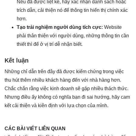
Nếu đã được liệt kê, hãy xác nhận danh sách hoặc
trích dẫn, cải thiện nó để thông tin hiển thị chính xác
hơn.
Tạo trải nghiệm người dùng tích cực:
Website
phải thân thiện với người dùng, những thông tin cần
thiết thì để ở vị trí dễ nhận biết.
Kết luận
Những chỉ dẫn trên đây đã được kiểm chứng trong việc
thu hút thêm nhiều khách hàng đến với nhà hàng hơn.
Chắc chắn rằng việc kinh doanh sẽ gặp nhiều thách thức.
Nhưng điều ấy không có nghĩa bạn đi sai hướng, hãy cam
kết cải thiện và kiên định với lựa chọn của mình.
CÁC BÀI VIẾT LIÊN QUAN