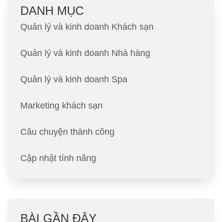
DANH MỤC
Quản lý và kinh doanh Khách sạn
Quản lý và kinh doanh Nhà hàng
Quản lý và kinh doanh Spa
Marketing khách sạn
Câu chuyện thành công
Cập nhật tính năng
BÀI GẦN ĐÂY