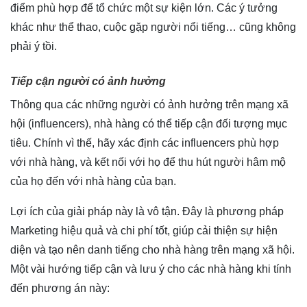
điểm phù hợp để tổ chức một sự kiện lớn. Các ý tưởng
khác như thể thao, cuộc gặp người nổi tiếng… cũng không
phải ý tồi.
Tiếp cận người có ảnh hưởng
Thông qua các những người có ảnh hưởng trên mạng xã
hội (influencers), nhà hàng có thể tiếp cận đối tượng mục
tiêu. Chính vì thế, hãy xác định các influencers phù hợp
với nhà hàng, và kết nối với họ để thu hút người hâm mộ
của họ đến với nhà hàng của bạn.
Lợi ích của giải pháp này là vô tận. Đây là phương pháp
Marketing hiệu quả và chi phí tốt, giúp cải thiện sự hiện
diện và tạo nên danh tiếng cho nhà hàng trên mạng xã hội.
Một vài hướng tiếp cận và lưu ý cho các nhà hàng khi tính
đến phương án này: