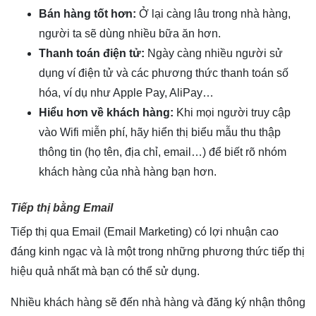
Bán hàng tốt hơn:
Ở lại càng lâu trong nhà hàng,
người ta sẽ dùng nhiều bữa ăn hơn.
Thanh toán điện tử:
Ngày càng nhiều người sử
dụng ví điện tử và các phương thức thanh toán số
hóa, ví dụ như Apple Pay, AliPay…
Hiểu hơn về khách hàng:
Khi mọi người truy cập
vào Wifi miễn phí, hãy hiển thị biểu mẫu thu thập
thông tin (họ tên, địa chỉ, email…) để biết rõ nhóm
khách hàng của nhà hàng bạn hơn.
Tiếp thị bằng Email
Tiếp thị qua Email (Email Marketing) có lợi nhuận cao
đáng kinh ngạc và là một trong những phương thức tiếp thị
hiệu quả nhất mà bạn có thể sử dụng.
Nhiều khách hàng sẽ đến nhà hàng và đăng ký nhận thông