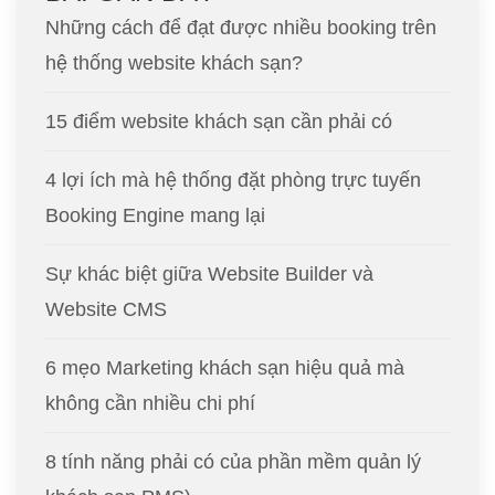
Những cách để đạt được nhiều booking trên
hệ thống website khách sạn?
15 điểm website khách sạn cần phải có
4 lợi ích mà hệ thống đặt phòng trực tuyến
Booking Engine mang lại
Sự khác biệt giữa Website Builder và
Website CMS
6 mẹo Marketing khách sạn hiệu quả mà
không cần nhiều chi phí
8 tính năng phải có của phần mềm quản lý