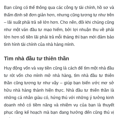
Bạn cũng có thể thông qua các công ty tài chính, hồ sơ và
thẩm định sẽ đơn giản hơn, nhưng cũng tương tự như trên
– lãi suất phải trả sẽ lớn hơn. Cho nên, đôi khi chúng cũng
như một ván đầu tư mạo hiểm, bởi lợi nhuận thu về phải
lớn hơn số tiền lãi phải trả mỗi tháng thì bạn mới đảm bảo
tình hình tài chính của nhà hàng mình.
Tìm nhà đầu tư thiên thần
Huy động vốn và vay tiền cũng là cách để tìm một nhà đầu
tư rót vốn cho mình mở nhà hàng, tìm nhà đầu tư thiên
thần cũng tương tự như vậy – giúp bạn biến ước mơ sở
hữu nhà hàng thành hiện thực. Nhà đầu tư thiên thần là
những cá nhân giàu có, hứng thú với những ý tưởng kinh
doanh nhỏ có tiềm năng và nhiệm vụ của bạn là thuyết
phục rằng kế hoạch mà bạn đang hướng đến cũng thú vị