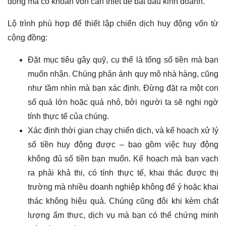
đồng mà có khoản vốn cần thiết để bắt đầu kinh doanh.
Lộ trình phù hợp để thiết lập chiến dịch huy động vốn từ
cộng đồng:
Đặt mục tiêu gây quỹ, cụ thể là tổng số tiền mà bạn
muốn nhận. Chúng phản ánh quy mô nhà hàng, cũng
như tầm nhìn mà bạn xác định. Đừng đặt ra một con
số quá lớn hoặc quá nhỏ, bởi người ta sẽ nghi ngờ
tính thực tế của chúng.
Xác định thời gian chạy chiến dịch, và kế hoạch xử lý
số tiền huy động được – bao gồm việc huy động
không đủ số tiền bạn muốn. Kế hoạch mà bạn vạch
ra phải khả thi, có tính thực tế, khai thác được thị
trường mà nhiều doanh nghiệp không để ý hoặc khai
thác không hiệu quả. Chúng cũng đôi khi kèm chất
lượng ẩm thực, dịch vụ mà bạn có thể chứng minh