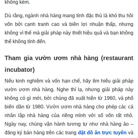
không kém.
Dù rằng, ngành nhà hàng mang tính đặc thù là khó thu hồi
vốn bởi cạnh tranh cao và biên lợi nhuận thấp, nhưng
không vì thế mà giải pháp này thiết hiệu quả và bạn không
thể không tính đến.
Tham gia vườn ươm nhà hàng (restaurant
incubator)
Nếu kinh nghiệm và vốn hạn chế, hãy tìm hiểu giải pháp
vườn ươm nhà hàng. Nghe thì lạ, nhưng giải pháp này
không có gì mới, bởi chúng đã xuất hiện từ 1960, và phổ
biến dần từ 1980. Vườn ươm nhà hàng cho phép các cá
nhân lập nhà hàng của riêng mình với số vốn rất nhỏ.
Ngày nay, chúng vận hành tương tự như nhà hàng ảo –
đăng ký bán hàng trên các trang
đặt đồ ăn trực tuyến
và