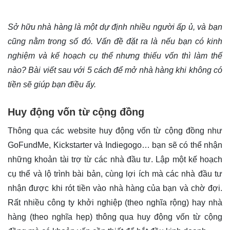
Sở hữu nhà hàng là một dự định nhiều người ấp ủ, và bạn
cũng nằm trong số đó. Vấn đề đặt ra là nếu bạn có kinh
nghiệm và kế hoạch cụ thể nhưng thiếu vốn thì làm thế
nào? Bài viết sau với 5 cách để mở nhà hàng khi không có
tiền sẽ giúp bạn điều ấy.
Huy động vốn từ cộng đồng
Thông qua các website huy động vốn từ cộng đồng như
GoFundMe, Kickstarter và Indiegogo… bạn sẽ có thể nhận
những khoản tài trợ từ các nhà đầu tư. Lập một kế hoạch
cụ thể và lộ trình bài bản, cùng lợi ích mà các nhà đầu tư
nhận được khi rót tiền vào nhà hàng của bạn và chờ đợi.
Rất nhiều công ty khởi nghiệp (theo nghĩa rộng) hay nhà
hàng (theo nghĩa hẹp) thông qua huy động vốn từ cộng