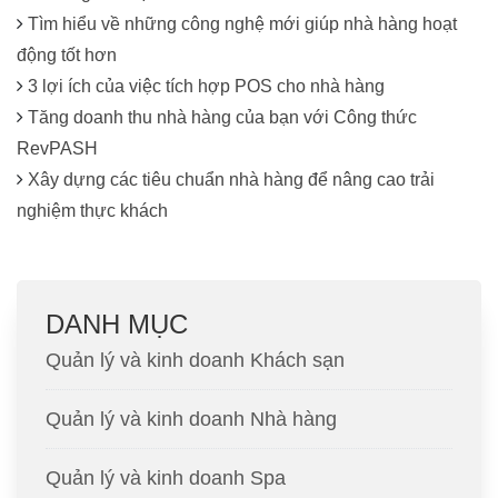
Tìm hiểu về những công nghệ mới giúp nhà hàng hoạt
động tốt hơn
3 lợi ích của việc tích hợp POS cho nhà hàng
Tăng doanh thu nhà hàng của bạn với Công thức
RevPASH
Xây dựng các tiêu chuẩn nhà hàng để nâng cao trải
nghiệm thực khách
DANH MỤC
Quản lý và kinh doanh Khách sạn
Quản lý và kinh doanh Nhà hàng
Quản lý và kinh doanh Spa