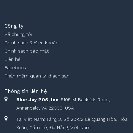
Công ty
Về chúng tôi
Chính sách & Điều khoản
Chính sách bảo mật
Liên hệ
Facebook
Phần mềm quản lý khách sạn
Thông tin liên hệ
Blue Jay POS, Inc
: 5105 M Backlick Road,
Annandale, VA 22003, USA
Tại Việt Nam: Tầng 3, Số 20-22 Lê Quang Hòa, Hòa
Xuân, Cẩm Lệ, Đà Nẵng, Việt Nam