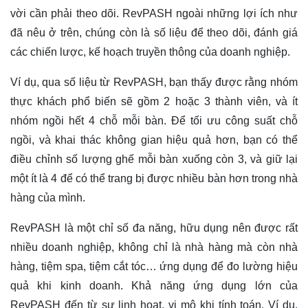
vời cần phải theo dõi. RevPASH ngoài những lợi ích như
đã nêu ở trên, chúng còn là số liệu để theo dõi, đánh giá
các chiến lược, kế hoạch truyền thông của doanh nghiệp.
Ví dụ, qua số liệu từ RevPASH, bạn thấy được rằng nhóm
thực khách phổ biến sẽ gồm 2 hoặc 3 thành viên, và ít
nhóm ngồi hết 4 chỗ mỗi bàn. Để tối ưu công suất chỗ
ngồi, và khai thác không gian hiệu quả hơn, bạn có thể
điều chỉnh số lượng ghế mỗi bàn xuống còn 3, và giữ lại
một ít là 4 để có thể trang bị được nhiều bàn hơn trong nhà
hàng của mình.
RevPASH là một chỉ số đa năng, hữu dụng nên được rất
nhiều doanh nghiệp, không chỉ là nhà hàng mà còn nhà
hàng, tiệm spa, tiệm cắt tóc… ứng dụng để đo lường hiệu
quả khi kinh doanh. Khả năng ứng dụng lớn của
RevPASH đến từ sự linh hoạt, vi mô khi tính toán. Ví dụ,