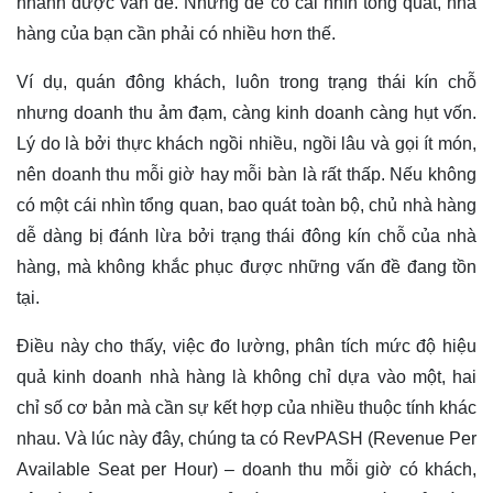
nhanh được vấn đề. Nhưng để có cái nhìn tổng quát, nhà
hàng của bạn cần phải có nhiều hơn thế.
Ví dụ, quán đông khách, luôn trong trạng thái kín chỗ
nhưng doanh thu ảm đạm, càng kinh doanh càng hụt vốn.
Lý do là bởi thực khách ngồi nhiều, ngồi lâu và gọi ít món,
nên doanh thu mỗi giờ hay mỗi bàn là rất thấp. Nếu không
có một cái nhìn tổng quan, bao quát toàn bộ, chủ nhà hàng
dễ dàng bị đánh lừa bởi trạng thái đông kín chỗ của nhà
hàng, mà không khắc phục được những vấn đề đang tồn
tại.
Điều này cho thấy, việc đo lường, phân tích mức độ hiệu
quả kinh doanh nhà hàng là không chỉ dựa vào một, hai
chỉ số cơ bản mà cần sự kết hợp của nhiều thuộc tính khác
nhau. Và lúc này đây, chúng ta có RevPASH (Revenue Per
Available Seat per Hour) – doanh thu mỗi giờ có khách,