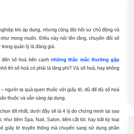
nghiệp khi áp dụng, nhưng cũng đòi hỏi sự chủ động và
 như mong muốn. Điều này nói lên rằng, chuyển đổi số
 trong quản lý là đáng giá.
hĩ đến số hoá bên cạnh
những thắc mắc thường gặp
hỏ thì số hoá có phải là lãng phí? Và số hoá, hay không
 – người ta quá quen thuộc với giấy tờ, đủ để dù số hoá
hân thuộc và sẵn sàng áp dụng.
họn tốt nhất, dưới đây sẽ là 4 lý do chứng minh tại sao
c như tiệm Spa, Nail, Salon, tiệm cắt tóc hay bất kỳ loại
bỏ giấy tờ truyền thống mà chuyển sang sử dụng phần