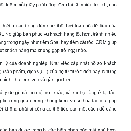
tiết kiệm mỗi giây phút cũng đem lại rất nhiều lợi ích, cho
 thiết, quan trọng đến như thế, bởi toàn bộ dữ liệu của
t. Nó giúp bạn phục vụ khách hàng tốt hơn, tránh nhiều
hàng trong ngày như tiệm Spa, hay tiệm cắt tóc, CRM giúp
một khách hàng mà không gặp trở ngại nào.
n lý của doanh nghiệp. Như việc cập nhật hồ sơ khách
àng (sản phẩm, dịch vụ…) của họ từ trước đến nay. Những
 chỉnh chu, trọn vẹn và gần gũi hơn.
 lý do gì mà tìm một nơi khác; và khi họ càng ở lại lâu,
 tin cũng quan trọng không kém, và số hoá tài liệu giúp
 không phải ai cũng có thể tiếp cận một cách dễ dàng
 của bạn được trang bị các biện pháp bảo mật phù hợp,