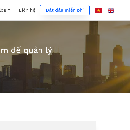
Bắt đầu miễn phí
log
Liên hệ
ềm để quản lý