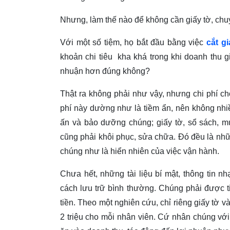
Nhưng, làm thế nào để không cần giấy tờ, chu
Với một số tiệm, họ bắt đầu bằng việc
cắt g
khoản chi tiêu kha khá trong khi doanh thu gi
nhuận hơn đúng không?
Thật ra không phải như vậy, nhưng chi phí ch
phí này dường như là tiềm ẩn, nên không nhiề
ấn và bảo dưỡng chúng; giấy tờ, sổ sách, m
cũng phải khôi phục, sửa chữa. Đó đều là nhữ
chúng như là hiển nhiên của việc vận hành.
Chưa hết, những tài liệu bí mật, thông tin n
cách lưu trữ bình thường. Chúng phải được t
tiền. Theo một nghiên cứu, chỉ riêng giấy tờ v
2 triệu cho mỗi nhân viên. Cứ nhân chúng với