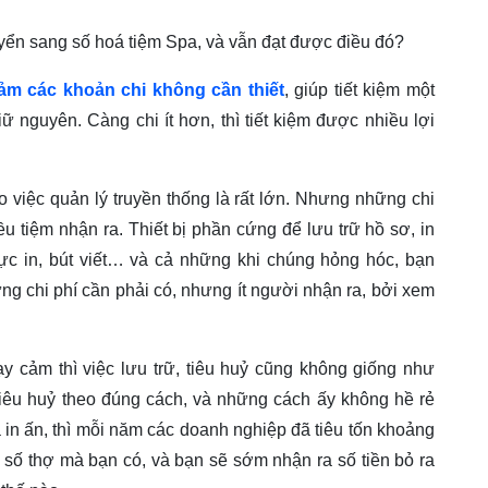
yển sang số hoá tiệm Spa, và vẫn đạt được điều đó?
iảm các khoản chi không cần thiết
, giúp tiết kiệm một
ữ nguyên. Càng chi ít hơn, thì tiết kiệm được nhiều lợi
o việc quản lý truyền thống là rất lớn. Nhưng những chi
u tiệm nhận ra. Thiết bị phần cứng để lưu trữ hồ sơ, in
ực in, bút viết… và cả những khi chúng hỏng hóc, bạn
ng chi phí cần phải có, nhưng ít người nhận ra, bởi xem
hạy cảm thì việc lưu trữ, tiêu huỷ cũng không giống như
iêu huỷ theo đúng cách, và những cách ấy không hề rẻ
à in ấn, thì mỗi năm các doanh nghiệp đã tiêu tốn khoảng
 số thợ mà bạn có, và bạn sẽ sớm nhận ra số tiền bỏ ra